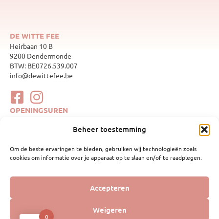
DE WITTE FEE
Heirbaan 10 B
9200 Dendermonde
BTW: BE0726.539.007
info@dewittefee.be
OPENINGSUREN
maandag
Gesloten
Beheer toestemming
dinsdag
10:00–17:00
woensdag
Gesloten
Om de beste ervaringen te bieden, gebruiken wij technologieën zoals
donderdag
10:00–17:00
cookies om informatie over je apparaat op te slaan en/of te raadplegen.
vrijdag
10:00–17:00
zaterdag
10:00–17:00
zondag
Gesloten
WEBSHOP
Accepteren
Mijn account
Geboortelijsten
Weigeren
Webshop
0