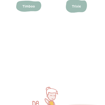
Timboo
Trixie