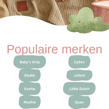
Populaire merken
Baby’s Only
Cybex
Elodie
Jollein
Koeka
Little Dutch
Mushie
Quax