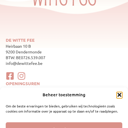
DE WITTE FEE
Heirbaan 10 B
9200 Dendermonde
BTW: BE0726.539.007
info@dewittefee.be
OPENINGSUREN
maandag
Gesloten
Beheer toestemming
dinsdag
10:00–17:00
woensdag
Gesloten
Om de beste ervaringen te bieden, gebruiken wij technologieën zoals
donderdag
10:00–17:00
cookies om informatie over je apparaat op te slaan en/of te raadplegen.
vrijdag
10:00–17:00
zaterdag
10:00–17:00
zondag
Gesloten