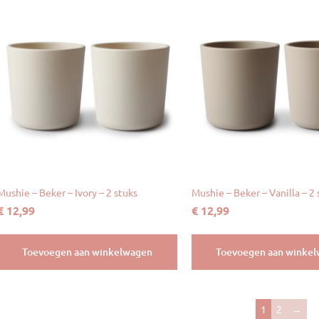
Mushie – Beker – Ivory – 2 stuks
Mushie – Beker – Vanilla – 2 
€
12,99
€
12,99
Toevoegen aan winkelwagen
Toevoegen aan winke
1
2
→