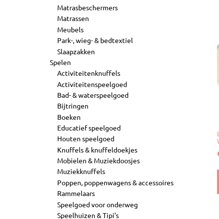
Matrasbeschermers
Matrassen
Meubels
Park-, wieg- & bedtextiel
Slaapzakken
Spelen
Activiteitenknuffels
Activiteitenspeelgoed
Bad- & waterspeelgoed
Bijtringen
Boeken
Educatief speelgoed
Houten speelgoed
Knuffels & knuffeldoekjes
Mobielen & Muziekdoosjes
Muziekknuffels
Poppen, poppenwagens & accessoires
Rammelaars
Speelgoed voor onderweg
Speelhuizen & Tipi's