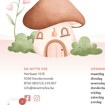
DE WITTE FEE
OPENIN
Heirbaan 10 B
maandag
9200 Dendermonde
dinsdag
BTW: BE0726.539.007
woensda
info@dewittefee.be
donderda
vrijdag
zaterdag
zondag
0