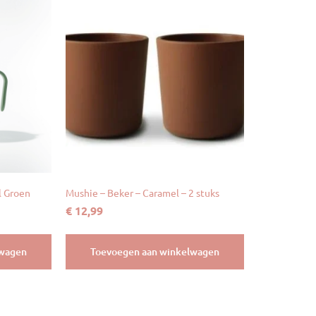
l Groen
Mushie – Beker – Caramel – 2 stuks
€
12,99
lwagen
Toevoegen aan winkelwagen