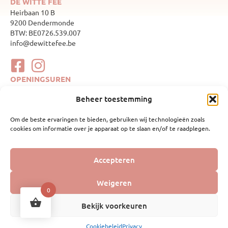
DE WITTE FEE
Heirbaan 10 B
9200 Dendermonde
BTW: BE0726.539.007
info@dewittefee.be
OPENINGSUREN
maandag
Gesloten
Beheer toestemming
dinsdag
10:00–17:00
woensdag
Gesloten
Om de beste ervaringen te bieden, gebruiken wij technologieën zoals
donderdag
10:00–17:00
cookies om informatie over je apparaat op te slaan en/of te raadplegen.
vrijdag
10:00–17:00
zaterdag
10:00–17:00
zondag
Gesloten
WEBSHOP
Accepteren
Mijn account
Geboortelijsten
Weigeren
Webshop
0
Bekijk voorkeuren
Cookiebeleid
Privacy