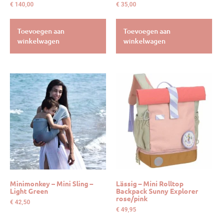
€
140,00
€
35,00
Toevoegen aan
Toevoegen aan
winkelwagen
winkelwagen
Minimonkey – Mini Sling –
Lässig – Mini Rolltop
Light Green
Backpack Sunny Explorer
rose/pink
€
42,50
€
49,95