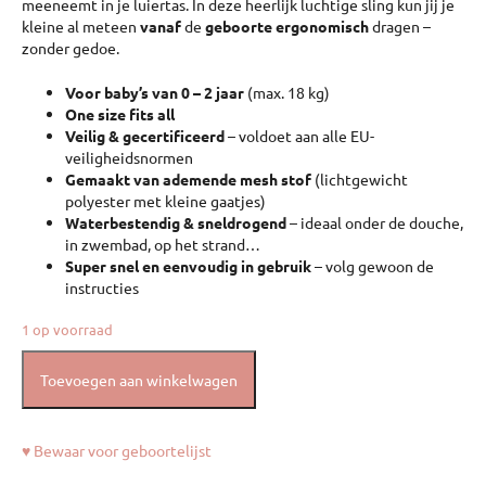
meeneemt in je luiertas. In deze heerlijk luchtige sling kun jij je
kleine al meteen
vanaf
de
geboorte ergonomisch
dragen –
zonder gedoe.
Voor baby’s van 0 – 2 jaar
(max. 18 kg)
One size fits all
Veilig & gecertificeerd
– voldoet aan alle EU-
veiligheidsnormen
Gemaakt van ademende mesh stof
(lichtgewicht
polyester met kleine gaatjes)
Waterbestendig & sneldrogend
– ideaal onder de douche,
in zwembad, op het strand…
Super snel en eenvoudig in gebruik
– volg gewoon de
instructies
1 op voorraad
Toevoegen aan winkelwagen
♥ Bewaar voor geboortelijst