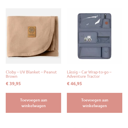
Cloby – UV Blanket – Peanut
Lässig – Car Wrap-to-go –
Brown
Adventure Tractor
€
39,95
€
46,95
Toevoegen aan
Toevoegen aan
winkelwagen
winkelwagen