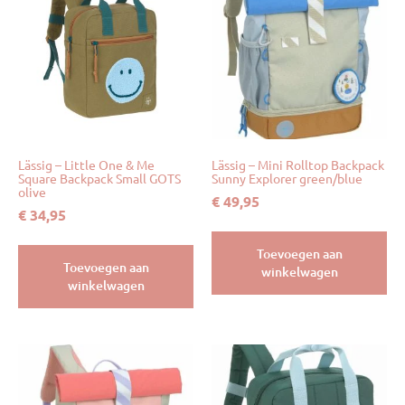
Lässig – Little One & Me
Lässig – Mini Rolltop Backpack
Square Backpack Small GOTS
Sunny Explorer green/blue
olive
€
49,95
€
34,95
Toevoegen aan
Toevoegen aan
winkelwagen
winkelwagen