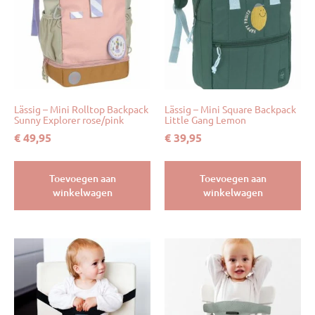
Lässig – Mini Rolltop Backpack
Lässig – Mini Square Backpack
Sunny Explorer rose/pink
Little Gang Lemon
€
49,95
€
39,95
Toevoegen aan
Toevoegen aan
winkelwagen
winkelwagen