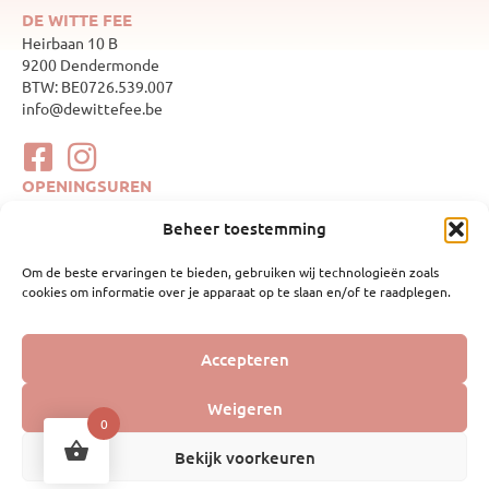
DE WITTE FEE
Heirbaan 10 B
9200 Dendermonde
BTW: BE0726.539.007
info@dewittefee.be
OPENINGSUREN
maandag
Gesloten
Beheer toestemming
dinsdag
10:00–17:00
woensdag
Gesloten
Om de beste ervaringen te bieden, gebruiken wij technologieën zoals
donderdag
10:00–17:00
cookies om informatie over je apparaat op te slaan en/of te raadplegen.
vrijdag
10:00–17:00
zaterdag
10:00–17:00
zondag
Gesloten
WEBSHOP
Accepteren
Mijn account
Geboortelijsten
Weigeren
Webshop
0
Bekijk voorkeuren