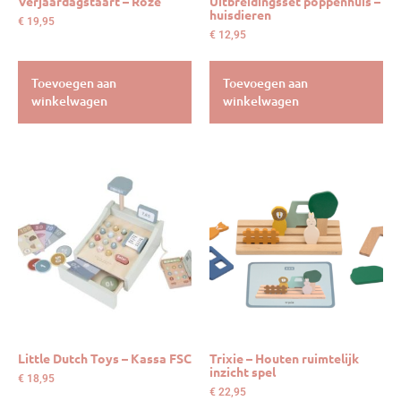
Verjaardagstaart – Roze
Uitbreidingsset poppenhuis –
huisdieren
€
19,95
€
12,95
Toevoegen aan
Toevoegen aan
winkelwagen
winkelwagen
Little Dutch Toys – Kassa FSC
Trixie – Houten ruimtelijk
inzicht spel
€
18,95
€
22,95