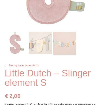
‹
Terug naar overzicht
Little Dutch – Slinger
element S
€
2,00
Er zijn letters (A-Z), cijfers (0-10) en schattige ornamenten en