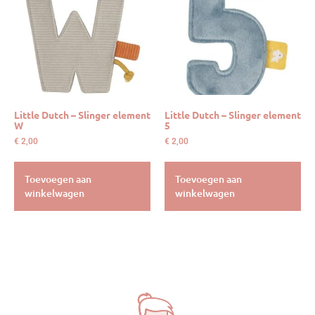
Little Dutch – Slinger element
Little Dutch – Slinger element
W
5
€
2,00
€
2,00
Toevoegen aan
Toevoegen aan
winkelwagen
winkelwagen