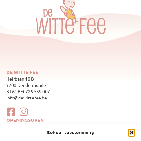
DE WITTE FEE
Heirbaan 10 B
9200 Dendermonde
BTW: BE0726.539.007
info@dewittefee.be
OPENINGSUREN
maandag
Gesloten
Beheer toestemming
dinsdag
10:00–17:00
woensdag
Gesloten