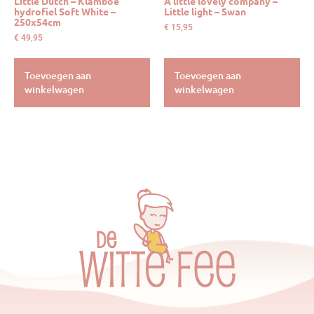
Little Dutch – Klamboe
A little lovely company –
hydrofiel Soft White –
Little light – Swan
250x54cm
€
15,95
€
49,95
Toevoegen aan
Toevoegen aan
winkelwagen
winkelwagen