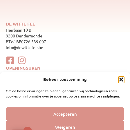
DE WITTE FEE
Heirbaan 10 B
9200 Dendermonde
BTW: BE0726.539.007
info@dewittefee.be
OPENINGSUREN
maandag
Gesloten
Beheer toestemming
dinsdag
10:00–17:00
woensdag
Gesloten
Om de beste ervaringen te bieden, gebruiken wij technologieën zoals
donderdag
10:00–17:00
cookies om informatie over je apparaat op te slaan en/of te raadplegen.
vrijdag
10:00–17:00
zaterdag
10:00–17:00
zondag
Gesloten
WEBSHOP
Accepteren
Mijn account
Geboortelijsten
Weigeren