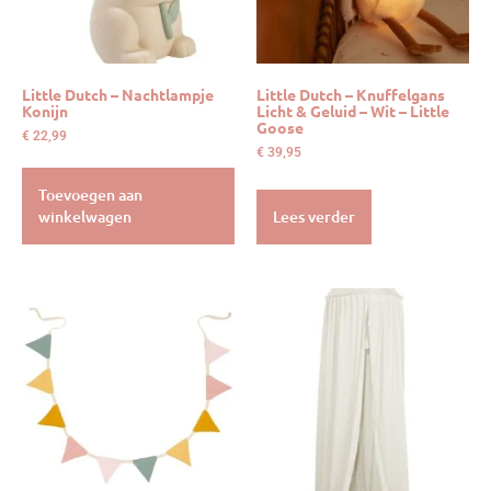
Little Dutch – Nachtlampje
Little Dutch – Knuffelgans
Konijn
Licht & Geluid – Wit – Little
Goose
€
22,99
€
39,95
Toevoegen aan
winkelwagen
Lees verder