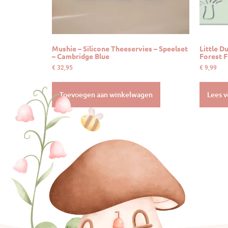
Mushie – Silicone Theeservies – Speelset
Little D
– Cambridge Blue
Forest F
€
32,95
€
9,99
Toevoegen aan winkelwagen
Lees v