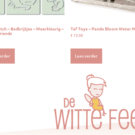
utch – Badkrijtjes – Meerkleurig –
Taf Toys – Panda Bloom Water 
riends
€
13,50
erder
Lees verder