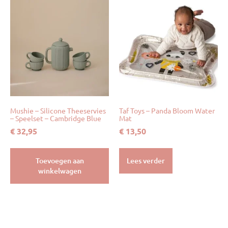
Mushie – Silicone Theeservies
Taf Toys – Panda Bloom Water
– Speelset – Cambridge Blue
Mat
€
32,95
€
13,50
Toevoegen aan
Lees verder
winkelwagen