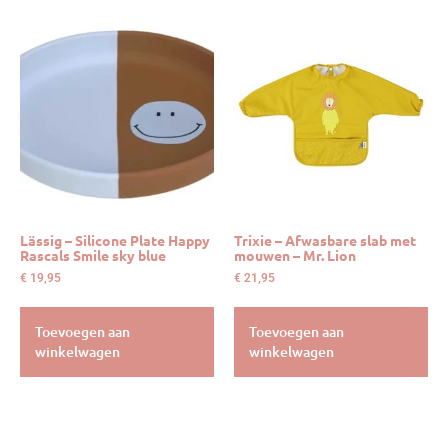
Lässig – Silicone Plate Happy
Trixie – Afwasbare slab met
Rascals Smile sky blue
mouwen – Mr. Lion
€
19,95
€
21,95
Toevoegen aan
Toevoegen aan
winkelwagen
winkelwagen