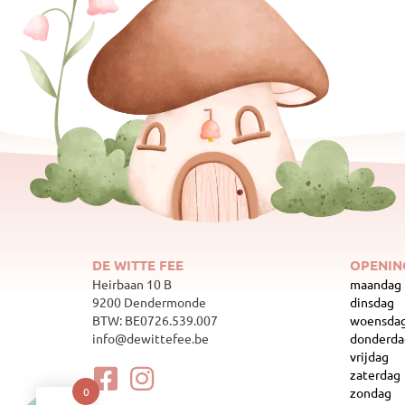
DE WITTE FEE
OPENIN
Heirbaan 10 B
maandag
9200 Dendermonde
dinsdag
BTW: BE0726.539.007
woensda
info@dewittefee.be
donderda
vrijdag
zaterdag
zondag
0