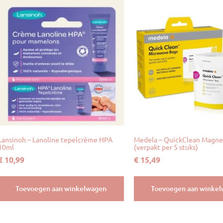
Lansinoh – Lanoline tepelcrème HPA
Medela – QuickClean Magne
10ml
(verpakt per 5 stuks)
€
10,99
€
15,49
Toevoegen aan winkelwagen
Toevoegen aan winke