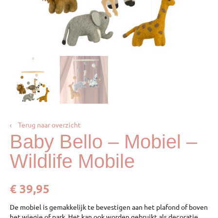
‹
Terug naar overzicht
Baby Bello – Mobiel –
Wildlife Mobile
€
39,95
De mobiel is gemakkelijk te bevestigen aan het plafond of boven
het wiegje of park. Het kan ook worden gebruikt als decoratie