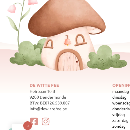
DE WITTE FEE
OPENIN
Heirbaan 10 B
maandag
9200 Dendermonde
dinsdag
BTW: BE0726.539.007
woensda
info@dewittefee.be
donderda
vrijdag
zaterdag
zondag
0