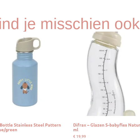
vind je misschien ook
 Bottle Stainless Steel Pattern
Difrax – Glazen S-babyfles Natur
ue/green
ml
€
19,99