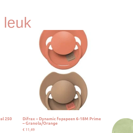
 leuk
al 250
Difrax – Dynamic fopspeen 6-18M Prime
– Granola/Orange
€
11,49