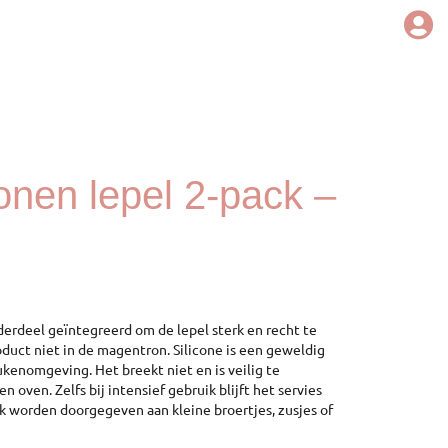
conen lepel 2-pack –
nderdeel geïntegreerd om de lepel sterk en recht te
uct niet in de magentron. Silicone is een geweldig
kenomgeving. Het breekt niet en is veilig te
n oven. Zelfs bij intensief gebruik blijft het servies
k worden doorgegeven aan kleine broertjes, zusjes of