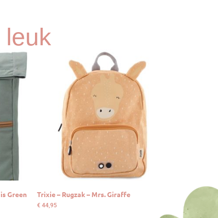
 leuk
ois Green
Trixie – Rugzak – Mrs. Giraffe
€
44,95