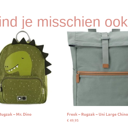
vind je misschien ook
 Rugzak – Mr. Dino
Fresk – Rugzak – Uni Large Chin
€
49,95