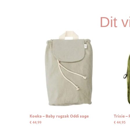
Dit 
Koeka – Baby rugzak Oddi sage
Trixie –
€
44,99
€
44,95