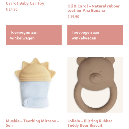
Carrot Baby Car Toy
Oli & Carol – Natural rubber
teether Ana Banana
€
24,90
€
19,90
Toevoegen aan
Toevoegen aan
winkelwagen
winkelwagen
Mushie – Teething Mittens –
Jollein – Bijtring Rubber
Sun
Teddy Bear Biscuit