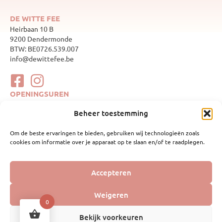
DE WITTE FEE
Heirbaan 10 B
9200 Dendermonde
BTW: BE0726.539.007
info@dewittefee.be
OPENINGSUREN
maandag
Gesloten
Beheer toestemming
dinsdag
10:00–17:00
woensdag
Gesloten
Om de beste ervaringen te bieden, gebruiken wij technologieën zoals
donderdag
10:00–17:00
cookies om informatie over je apparaat op te slaan en/of te raadplegen.
vrijdag
10:00–17:00
zaterdag
10:00–17:00
zondag
Gesloten
WEBSHOP
Accepteren
Mijn account
Geboortelijsten
Weigeren
Webshop
0
Bekijk voorkeuren