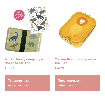
A little lovely company –
Trixie – Brooddoos groot –
Brooddoos: Dino
Mr. Lion
€
10,95
€
32,95
Toevoegen aan
Toevoegen aan
winkelwagen
winkelwagen