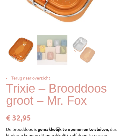
‹
Terug naar overzicht
Trixie – Brooddoos
groot – Mr. Fox
€
32,95
De brooddoos is
gemakkelijk te openen en te sluiten
, dus
kinderen kunnen dit gemakkelijk zelf doen. Er passen