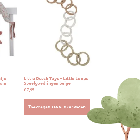
ntje
Little Dutch Toys – Little Loops
som
Speelgoedringen beige
€
7,95
Toevoegen aan winkelwagen