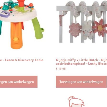
e – Learn & Discovery Table
Nijntje miffy x Little Dutch – Nij
activiteitenspiraal – Lucky Blos
€
19,95
egen aan winkelwagen
Toevoegen aan winkelwagen