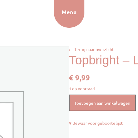
Menu
‹
Terug naar overzicht
Topbright –
€
9,99
1 op voorraad
Toevoegen aan winkelwagen
♥ Bewaar voor geboortelijst