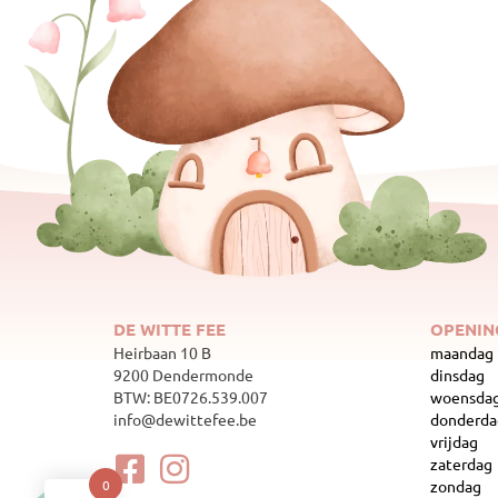
DE WITTE FEE
OPENIN
Heirbaan 10 B
maandag
9200 Dendermonde
dinsdag
BTW: BE0726.539.007
woensda
info@dewittefee.be
donderda
vrijdag
zaterdag
zondag
0