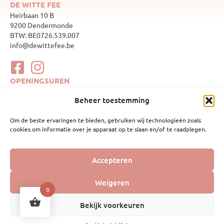
DE WITTE FEE
Heirbaan 10 B
9200 Dendermonde
BTW: BE0726.539.007
info@dewittefee.be
OPENINGSUREN
maandag
Gesloten
Beheer toestemming
dinsdag
10:00–17:00
woensdag
Gesloten
Om de beste ervaringen te bieden, gebruiken wij technologieën zoals
donderdag
10:00–17:00
cookies om informatie over je apparaat op te slaan en/of te raadplegen.
vrijdag
10:00–17:00
zaterdag
10:00–17:00
zondag
Gesloten
WEBSHOP
Accepteren
Mijn account
Geboortelijsten
Weigeren
0
Webshop
Bekijk voorkeuren