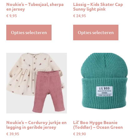
Noukie’s – Tubesjaal, sherpa
Lässig – Kids Skater Cap
en jersey
Sunny light pink
€
9,95
€
24,95
Opties selecteren
Opties selecteren
Noukie’s – Corduroy jurkje en
Lil’ Boo Hygge Beanie
legging in geribde jersey
(Toddler) – Ocean Green
€
39,95
€
29,90