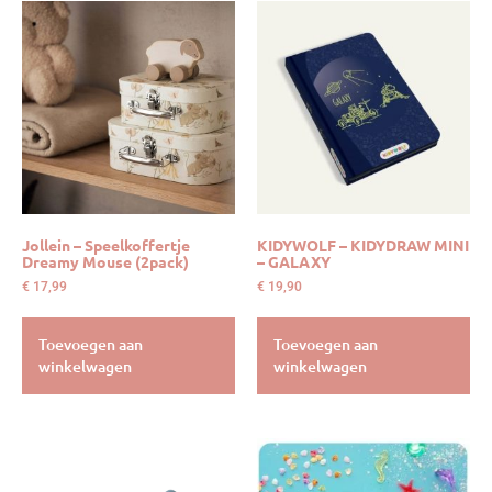
Jollein – Speelkoffertje
KIDYWOLF – KIDYDRAW MINI
Dreamy Mouse (2pack)
– GALAXY
€
17,99
€
19,90
Toevoegen aan
Toevoegen aan
winkelwagen
winkelwagen