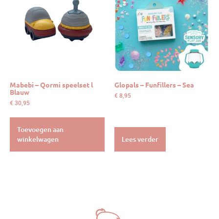
Mabebi – Qormi speelset l
Glopals – Funfillers – Sea
Blauw
€
8,95
€
30,95
Toevoegen aan
winkelwagen
Lees verder