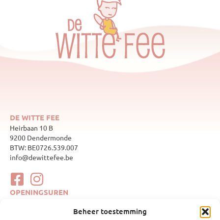
DE WITTE FEE
Heirbaan 10 B
9200 Dendermonde
BTW: BE0726.539.007
info@dewittefee.be
OPENINGSUREN
maandag
Gesloten
Beheer toestemming
dinsdag
10:00–17:00