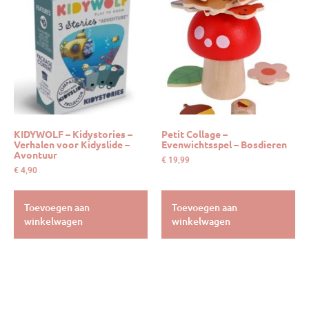
KIDYWOLF – Kidystories –
Petit Collage –
Verhalen voor Kidyslide –
Evenwichtsspel – Bosdieren
Avontuur
€
19,99
€
4,90
Toevoegen aan
Toevoegen aan
winkelwagen
winkelwagen