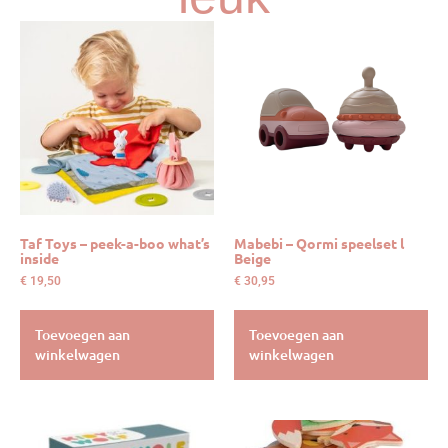
Taf Toys – peek-a-boo what’s
Mabebi – Qormi speelset l
inside
Beige
€
19,50
€
30,95
Toevoegen aan
Toevoegen aan
winkelwagen
winkelwagen