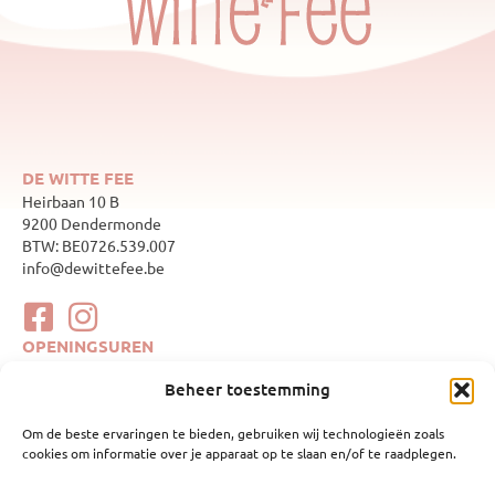
DE WITTE FEE
Heirbaan 10 B
9200 Dendermonde
BTW: BE0726.539.007
info@dewittefee.be
OPENINGSUREN
maandag
Gesloten
Beheer toestemming
dinsdag
10:00–17:00
woensdag
Gesloten
Om de beste ervaringen te bieden, gebruiken wij technologieën zoals
donderdag
10:00–17:00
cookies om informatie over je apparaat op te slaan en/of te raadplegen.
vrijdag
10:00–17:00
zaterdag
10:00–17:00