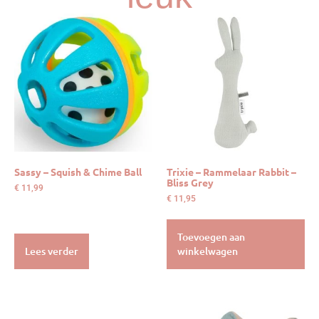
Sassy – Squish & Chime Ball
Trixie – Rammelaar Rabbit –
Bliss Grey
€
11,99
€
11,95
Toevoegen aan
Lees verder
winkelwagen