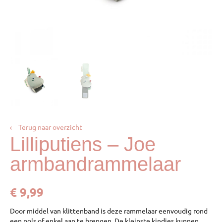
‹
Terug naar overzicht
Lilliputiens – Joe
armbandrammelaar
€
9,99
Door middel van klittenband is deze rammelaar eenvoudig rond
een pols of enkel aan te brengen. De kleinste kindjes kunnen