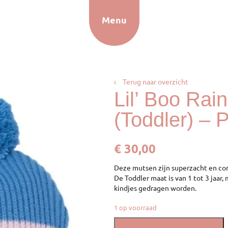
Menu
‹
Terug naar overzicht
Lil’ Boo Ra
(Toddler) – 
€
30,00
Deze mutsen zijn superzacht en co
De Toddler maat is van 1 tot 3 jaar,
kindjes gedragen worden.
1 op voorraad