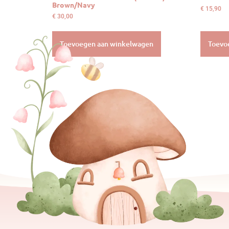
Brown/Navy
€
15,90
€
30,00
Toevoegen aan winkelwagen
Toevo