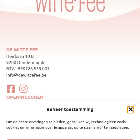
DE WITTE FEE
Heirbaan 10 B
9200 Dendermonde
BTW: BE0726.539.007
info@dewittefee.be
OPENINGSUREN
maandag
Gesloten
Beheer toestemming
dinsdag
10:00–17:00
woensdag
Gesloten
Om de beste ervaringen te bieden, gebruiken wij technologieën zoals
donderdag
10:00–17:00
cookies om informatie over je apparaat op te slaan en/of te raadplegen.
vrijdag
10:00–17:00
zaterdag
10:00–17:00