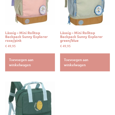
Lässig – Mini Rolltop
Lässig – Mini Rolltop
Backpack Sunny Explorer
Backpack Sunny Explorer
rose/pink
green/blue
€
49,95
€
49,95
Toevoegen aan
Toevoegen aan
winkelwagen
winkelwagen