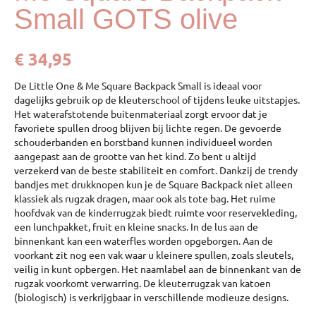
Small GOTS olive
€
34,95
De Little One & Me Square Backpack Small is ideaal voor
dagelijks gebruik op de kleuterschool of tijdens leuke uitstapjes.
Het waterafstotende buitenmateriaal zorgt ervoor dat je
favoriete spullen droog blijven bij lichte regen. De gevoerde
schouderbanden en borstband kunnen individueel worden
aangepast aan de grootte van het kind. Zo bent u altijd
verzekerd van de beste stabiliteit en comfort. Dankzij de trendy
bandjes met drukknopen kun je de Square Backpack niet alleen
klassiek als rugzak dragen, maar ook als tote bag. Het ruime
hoofdvak van de kinderrugzak biedt ruimte voor reservekleding,
een lunchpakket, fruit en kleine snacks. In de lus aan de
binnenkant kan een waterfles worden opgeborgen. Aan de
voorkant zit nog een vak waar u kleinere spullen, zoals sleutels,
veilig in kunt opbergen. Het naamlabel aan de binnenkant van de
rugzak voorkomt verwarring. De kleuterrugzak van katoen
(biologisch) is verkrijgbaar in verschillende modieuze designs.