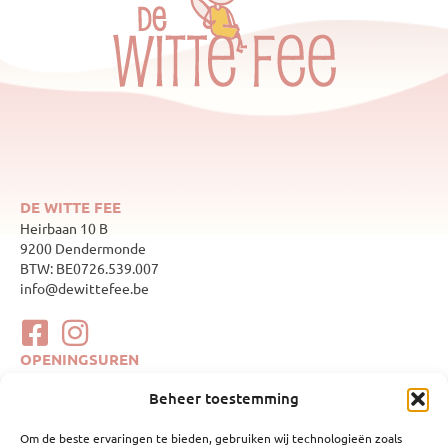
DE WITTE FEE
Heirbaan 10 B
9200 Dendermonde
BTW: BE0726.539.007
info@dewittefee.be
OPENINGSUREN
maandag
Gesloten
Beheer toestemming
dinsdag
10:00–17:00
woensdag
Gesloten
Om de beste ervaringen te bieden, gebruiken wij technologieën zoals
donderdag
10:00–17:00