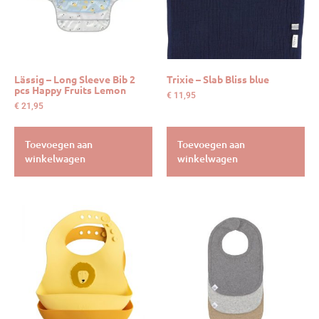
Lässig – Long Sleeve Bib 2
Trixie – Slab Bliss blue
pcs Happy Fruits Lemon
€
11,95
€
21,95
Toevoegen aan
Toevoegen aan
winkelwagen
winkelwagen