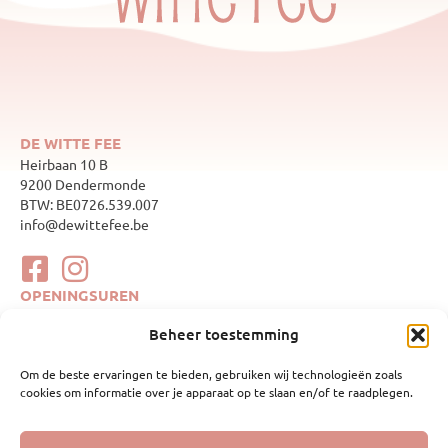
DE WITTE FEE
Heirbaan 10 B
9200 Dendermonde
BTW: BE0726.539.007
info@dewittefee.be
OPENINGSUREN
maandag
Gesloten
Beheer toestemming
dinsdag
10:00–17:00
woensdag
Gesloten
Om de beste ervaringen te bieden, gebruiken wij technologieën zoals
donderdag
10:00–17:00
cookies om informatie over je apparaat op te slaan en/of te raadplegen.
vrijdag
10:00–17:00
zaterdag
10:00–17:00
zondag
Gesloten