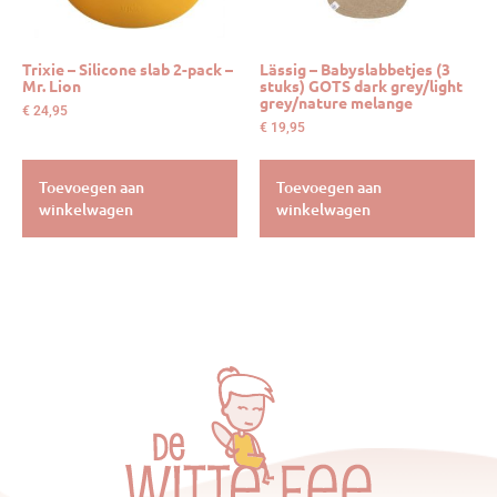
Trixie – Silicone slab 2-pack –
Lässig – Babyslabbetjes (3
Mr. Lion
stuks) GOTS dark grey/light
grey/nature melange
€
24,95
€
19,95
Toevoegen aan
Toevoegen aan
winkelwagen
winkelwagen