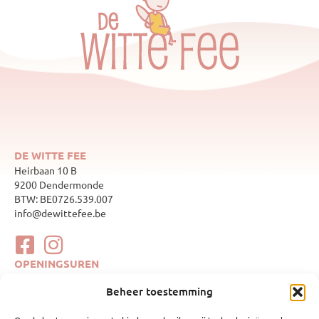
DE WITTE FEE
Heirbaan 10 B
9200 Dendermonde
BTW: BE0726.539.007
info@dewittefee.be
OPENINGSUREN
maandag
Gesloten
Beheer toestemming
dinsdag
10:00–17:00
woensdag
Gesloten