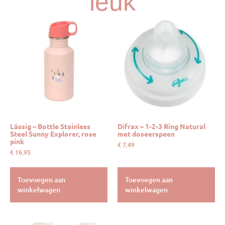
leuk
Lässig – Bottle Stainless
Difrax – 1-2-3 Ring Natural
Steel Sunny Explorer, rose
met doseerspeen
pink
€
7,49
€
16,95
Toevoegen aan
Toevoegen aan
winkelwagen
winkelwagen