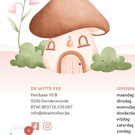
DE WITTE FEE
OPENIN
Heirbaan 10 B
maandag
9200 Dendermonde
dinsdag
BTW: BE0726.539.007
woensda
info@dewittefee.be
donderda
vrijdag
zaterdag
zondag
0