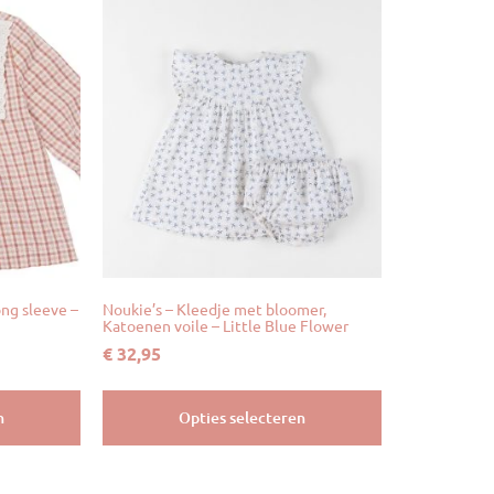
ong sleeve –
Noukie’s – Kleedje met bloomer,
Katoenen voile – Little Blue Flower
€
32,95
n
Opties selecteren