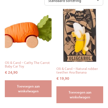
Oli & Carol – Cathy The Carrot
Baby Car Toy
Oli & Carol – Natural rubber
€
24,90
teether Ana Banana
€
19,90
Toevoegen aan
winkelwagen
Toevoegen aan
winkelwagen