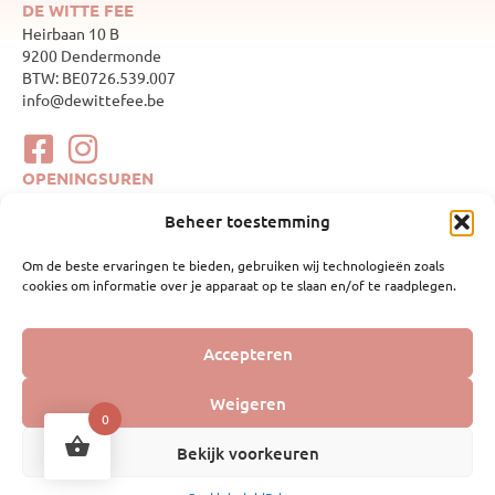
DE WITTE FEE
Heirbaan 10 B
9200 Dendermonde
BTW: BE0726.539.007
info@dewittefee.be
OPENINGSUREN
maandag
Gesloten
Beheer toestemming
dinsdag
10:00–17:00
woensdag
Gesloten
Om de beste ervaringen te bieden, gebruiken wij technologieën zoals
donderdag
10:00–17:00
cookies om informatie over je apparaat op te slaan en/of te raadplegen.
vrijdag
10:00–17:00
zaterdag
10:00–17:00
zondag
Gesloten
WEBSHOP
Accepteren
Mijn account
Geboortelijsten
Weigeren
Webshop
0
Bekijk voorkeuren