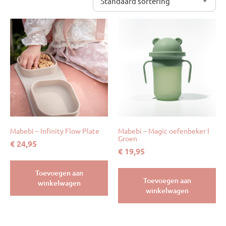
Mabebi – Infinity Flow Plate
Mabebi – Magic oefenbeker l
Groen
€
24,95
€
19,95
Toevoegen aan
Toevoegen aan
winkelwagen
winkelwagen